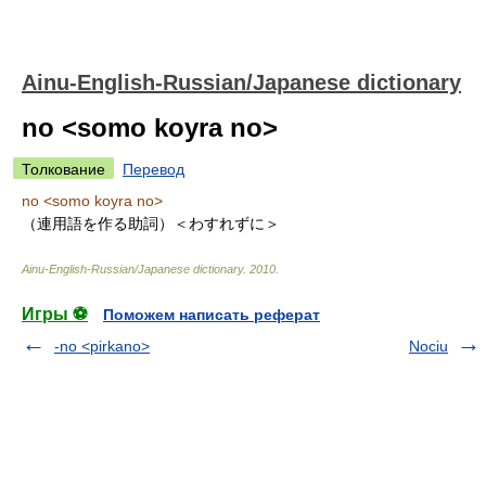
Ainu-English-Russian/Japanese dictionary
no <somo koyra no>
Толкование
Перевод
no <somo koyra no>
（連用語を作る助詞）＜わすれずに＞
Ainu-English-Russian/Japanese dictionary
.
2010
.
Игры ⚽
Поможем написать реферат
-no <pirkano>
Nociu